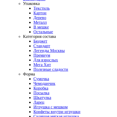
Упаковка
Текстиль
Картон
Дерево
Металл
В мешке
Остальные
Категория состава
Бюджет
Стандарт
Легенды Москвы
Премиум
Для взрослых
Мега Хит
Полезные сладости
Форма
Сумочка
Чемоданчик
Коробка
Посылка
Шкатулка
Ларец
Игрушка с мешком
Конфеты внутри игрушки
Сидящая мягкая игрушка