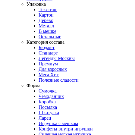
Упаковка
Текстиль
Картон
Дерево
Металл
В мешке
Остальные
Категория состава
Бюджет
Стандарт
Легенды Москвы
Премиум
Для взрослых
Мега Хит
Полезные сладости
Форма
Сумочка
Чемоданчик
Коробка
Посылка
Шкатулка
Ларец
Игрушка с мешком
Конфеты внутри игрушки
Сидящая мягкая игрушка