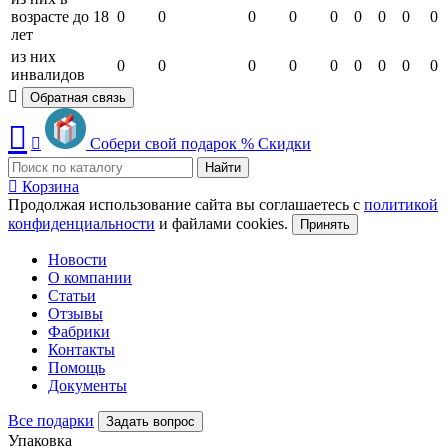
возрасте до 18
0
0
0
0
0
0
0
0
0
лет
из них
0
0
0
0
0
0
0
0
0
инвалидов
Обратная связь
Собери свой подарок
%
Скидки
Найти
Корзина
Продолжая использование сайта вы соглашаетесь с
политикой
конфиденциальности
и файлами cookies.
Принять
Новости
О компании
Статьи
Отзывы
Фабрики
Контакты
Помощь
Документы
Все подарки
Задать вопрос
Упаковка