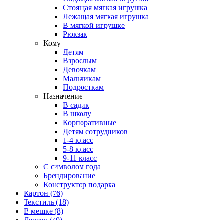
Стоящая мягкая игрушка
Лежащая мягкая игрушка
В мягкой игрушке
Рюкзак
Кому
Детям
Взрослым
Девочкам
Мальчикам
Подросткам
Назначение
В садик
В школу
Корпоративные
Детям сотрудников
1-4 класс
5-8 класс
9-11 класс
С символом года
Брендирование
Конструктор подарка
Картон
(76)
Текстиль
(18)
В мешке
(8)
Дерево
(40)