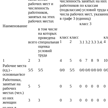
численность занятых на них
рабочих мест и
работников по классам
численность
(подклассам) условий труда 
работников,
числа рабочих мест, указанн
занятых на этих
в графе 3 (единиц)
рабочих местах
класс 3
Наименование
в том числе
на которых
класс
класс
кл
проведена
1
2
4
всего
специальная
3.1
3.2
3.3
3.4.
оценка
условий
труда
1
2
3
4
5
6
7
8
9
10
Рабочие места
(ед.) -
5/5
5/5
0/0
5/5
0/0
0/0
0/0
0/0
0/
основные/все
Работники,
занятые на
5
5
0
5
0
0
0
0
0
рабочих
местах (чел.)
из них
3
3
0
3
0
0
0
0
0
женщин
из них в