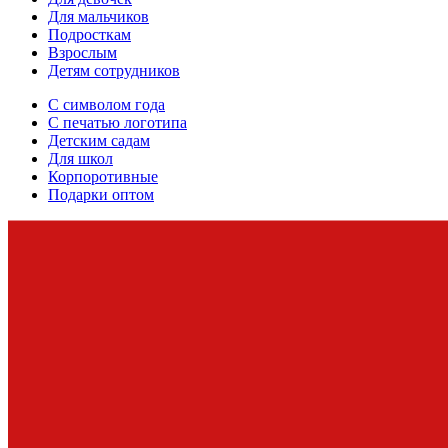
Для мальчиков
Подросткам
Взрослым
Детям сотрудников
С символом года
С печатью логотипа
Детским садам
Для школ
Корпоротивные
Подарки оптом