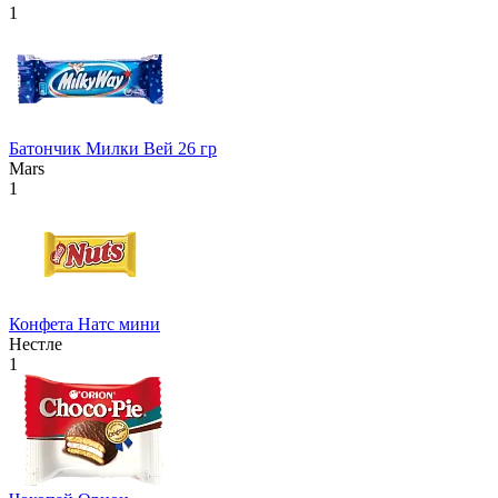
1
Батончик Милки Вей 26 гр
Mars
1
Конфета Натс мини
Нестле
1