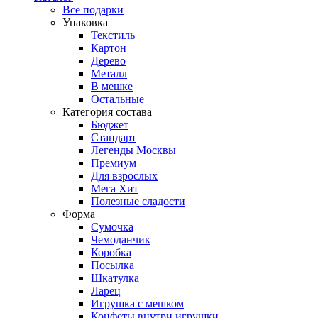
Все подарки
Упаковка
Текстиль
Картон
Дерево
Металл
В мешке
Остальные
Категория состава
Бюджет
Стандарт
Легенды Москвы
Премиум
Для взрослых
Мега Хит
Полезные сладости
Форма
Сумочка
Чемоданчик
Коробка
Посылка
Шкатулка
Ларец
Игрушка с мешком
Конфеты внутри игрушки