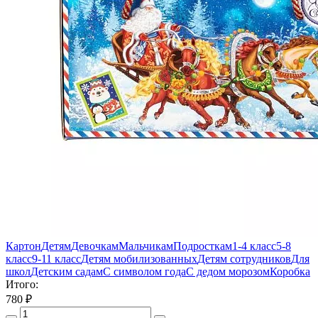
Картон
Детям
Девочкам
Мальчикам
Подросткам
1-4 класс
5-8
класс
9-11 класс
Детям мобилизованных
Детям сотрудников
Для
школ
Детским садам
С символом года
С дедом морозом
Коробка
Итого:
780
₽